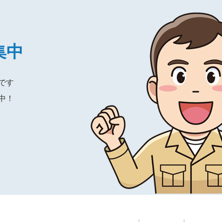
集中
です
中！