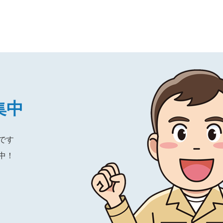
集中
です
中！