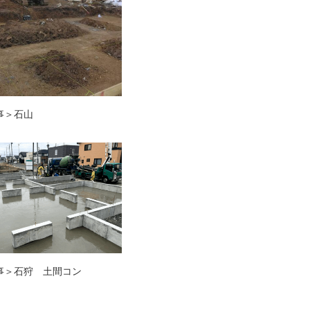
事＞石山
事＞石狩 土間コン