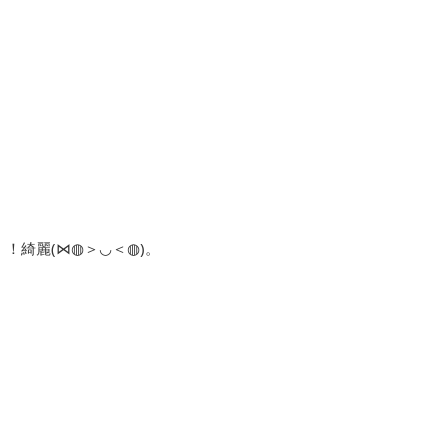
綺麗(⋈◍＞◡＜◍)。